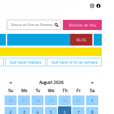
Buscar:
Noticias de Hoy
Submit
BLOG
Qué hacer mañana
Qué hacer el fin de semana
«
August 2026
»
Su
Mo
Tu
We
Th
Fr
Sa
26
27
28
29
30
31
1
2
3
4
5
6
7
8