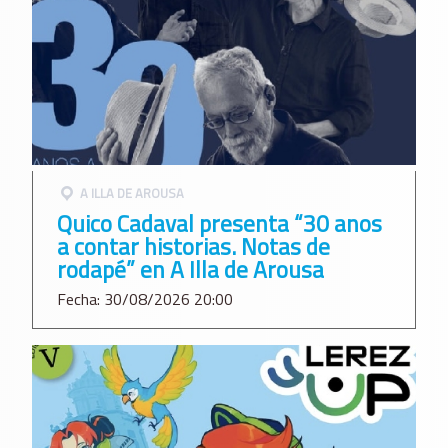
A ILLA DE AROUSA
Quico Cadaval presenta “30 anos
a contar historias. Notas de
rodapé” en A Illa de Arousa
Fecha: 30/08/2026 20:00