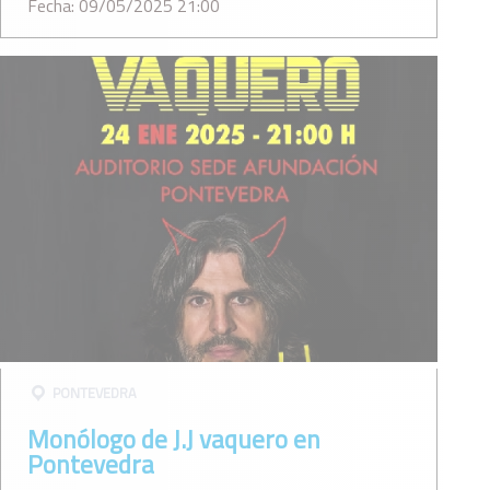
Fecha: 09/05/2025 21:00
PONTEVEDRA
Monólogo de J.J vaquero en
Pontevedra