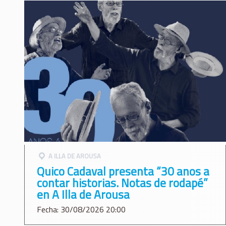
A ILLA DE AROUSA
Quico Cadaval presenta “30 anos a
contar historias. Notas de rodapé”
en A Illa de Arousa
Fecha: 30/08/2026 20:00