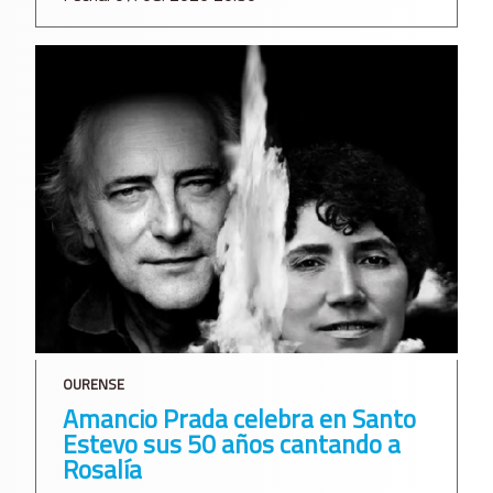
OURENSE
Amancio Prada celebra en Santo
Estevo sus 50 años cantando a
Rosalía