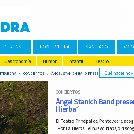
OURENSE
PONTEVEDRA
SANTIAGO
VIGO
Gastronomía
Humor
Infantil
Teatro
Qué hacer hoy
ONTEVEDRA
>
CONCIERTOS
>
ÁNGEL STANICH BAND PRESENTA EN PONTEVEDRA 
CONCIERTOS
Ángel Stanich Band presen
Hierba”
El Teatro Principal de Pontevedra acoge
“Por La Hierba”, el nuevo trabajo discog