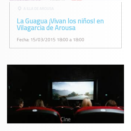
A ILLA DE AROUSA
La Guagua ¡Vivan los niños! en
Vilagarcia de Arousa
Fecha: 15/03/2015 18:00 a 18:00