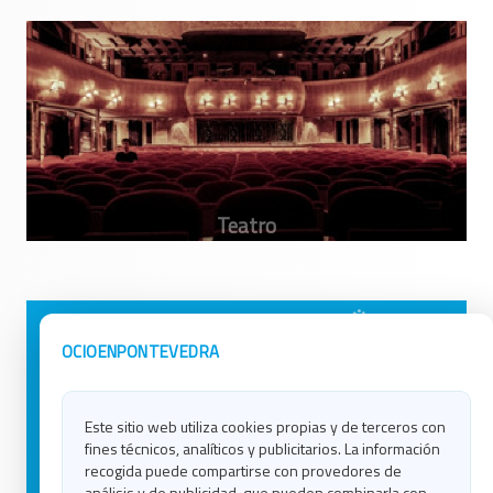
Avisos Legales
Ocio en Galicia
OCIOENPONTEVEDRA
Política de Privacidad
Ocio en Coruña
Contacto
Ocio en Ferrol
Este sitio web utiliza cookies propias y de terceros con
Política de Cookies
Ocio en Lugo
fines técnicos, analíticos y publicitarios. La información
Ocio en Ourense
recogida puede compartirse con provedores de
Ocio en Pontevedra
análisis y de publicidad, que pueden combinarla con