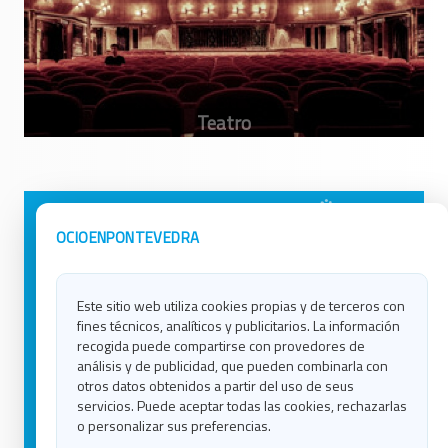
Avisos Legales
Ocio en Galicia
OCIOENPONTEVEDRA
Política de Privacidad
Ocio en Coruña
Contacto
Ocio en Ferrol
Este sitio web utiliza cookies propias y de terceros con
Política de Cookies
Ocio en Lugo
fines técnicos, analíticos y publicitarios. La información
Ocio en Ourense
recogida puede compartirse con provedores de
Ocio en Pontevedra
análisis y de publicidad, que pueden combinarla con
Ocio en Santiago
otros datos obtenidos a partir del uso de seus
Ocio en Vigo
servicios. Puede aceptar todas las cookies, rechazarlas
o personalizar sus preferencias.
Blog