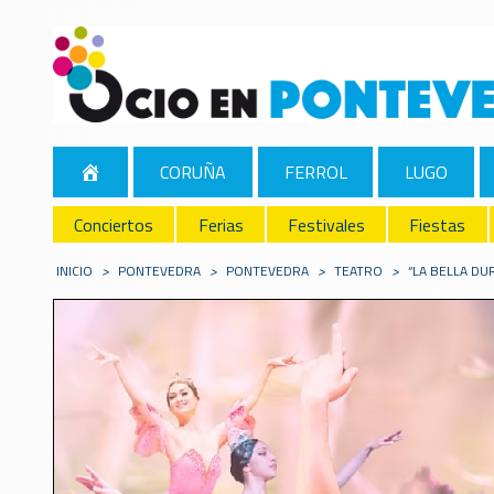
CORUÑA
FERROL
LUGO
Conciertos
Ferias
Festivales
Fiestas
INICIO
>
PONTEVEDRA
>
PONTEVEDRA
>
TEATRO
>
“LA BELLA D