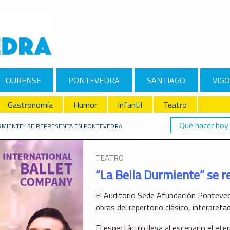
OURENSE
PONTEVEDRA
SANTIAGO
VIGO
Gastronomía
Humor
Infantil
Teatro
Qué hacer hoy
URMIENTE” SE REPRESENTA EN PONTEVEDRA
TEATRO
“La Bella Durmiente” se 
El Auditorio Sede Afundación Ponteved
obras del repertorio clásico, interpreta
El espectáculo lleva al escenario el ete