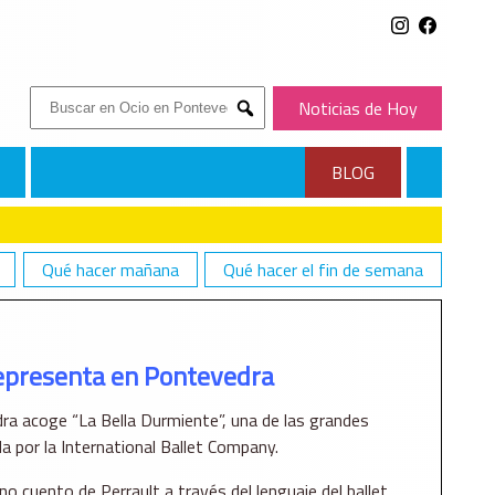
Buscar:
Noticias de Hoy
Submit
BLOG
Qué hacer mañana
Qué hacer el fin de semana
representa en Pontevedra
ra acoge “La Bella Durmiente”, una de las grandes
da por la International Ballet Company.
rno cuento de Perrault a través del lenguaje del ballet,