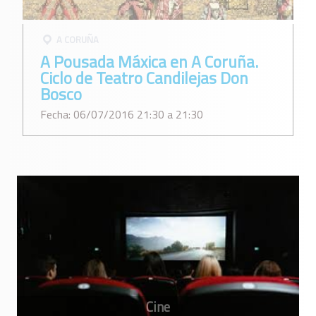
A CORUÑA
A Pousada Máxica en A Coruña.
Ciclo de Teatro Candilejas Don
Bosco
Fecha: 06/07/2016 21:30 a 21:30