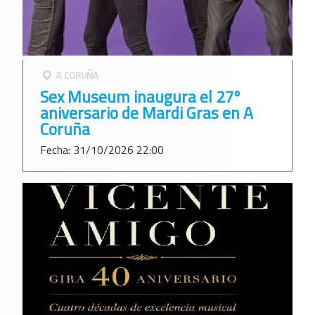
A CORUÑA
Sex Museum inaugura el 27º
aniversario de Mardi Gras en A
Coruña
Fecha: 31/10/2026 22:00