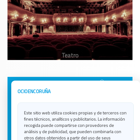
Avisos Legales
Ocio en Galicia
OCIOENCORUÑA
Política de Privacidad
Ocio en Coruña
Contacto
Ocio en Ferrol
Este sitio web utiliza cookies propias y de terceros con
Política de Cookies
Ocio en Lugo
fines técnicos, analíticos y publicitarios. La información
Ocio en Ourense
recogida puede compartirse con provedores de
Ocio en Pontevedra
análisis y de publicidad, que pueden combinarla con
Ocio en Santiago
otros datos obtenidos a partir del uso de seus