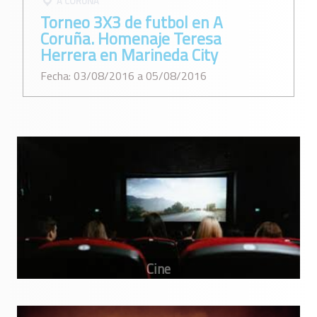
A CORUÑA
Torneo 3X3 de futbol en A
Coruña. Homenaje Teresa
Herrera en Marineda City
Fecha: 03/08/2016 a 05/08/2016