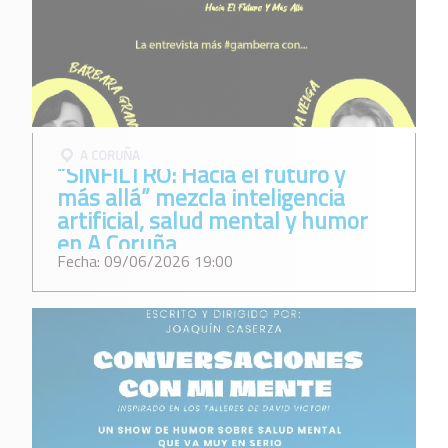
A CORUÑA
“SINFILTRO: Hacia el futuro y
más allá” mezcla inteligencia
artificial, salud mental y humor
en A Coruña
Fecha: 09/06/2026 19:00