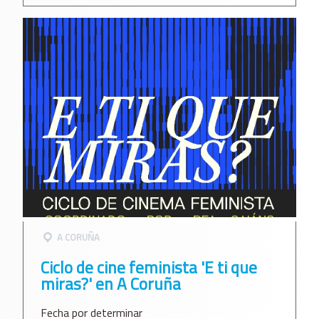
A CORUÑA
Ciclo de cine feminista 'E ti que
miras?' en A Coruña
Fecha por determinar