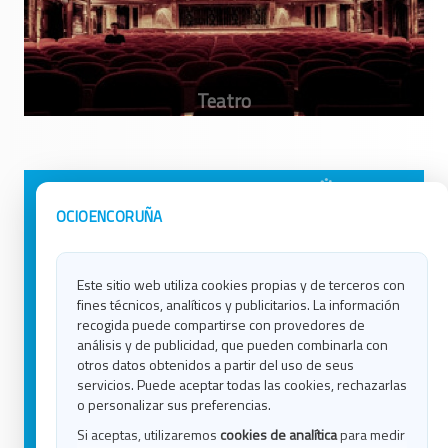
Avisos Legales
Ocio en Galicia
OCIOENCORUÑA
Política de Privacidad
Ocio en Coruña
Contacto
Ocio en Ferrol
Este sitio web utiliza cookies propias y de terceros con
Política de Cookies
Ocio en Lugo
fines técnicos, analíticos y publicitarios. La información
Ocio en Ourense
recogida puede compartirse con provedores de
Ocio en Pontevedra
análisis y de publicidad, que pueden combinarla con
Ocio en Santiago
otros datos obtenidos a partir del uso de seus
Ocio en Vigo
servicios. Puede aceptar todas las cookies, rechazarlas
o personalizar sus preferencias.
Blog
Si aceptas, utilizaremos
cookies de analítica
para medir