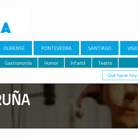
OURENSE
PONTEVEDRA
SANTIAGO
VIGO
Gastronomía
Humor
Infantil
Teatro
Qué hacer hoy
RUÑA