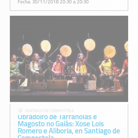
Fecha: 30/11/2018 20:30 a 20:30
SANTIAGO DE COMPOSTELA
Obradoiro de Tarrañolas e
Magosto no Gaiás: Xose Lois
Romero e Aliboria, en Santiago de
Compostela