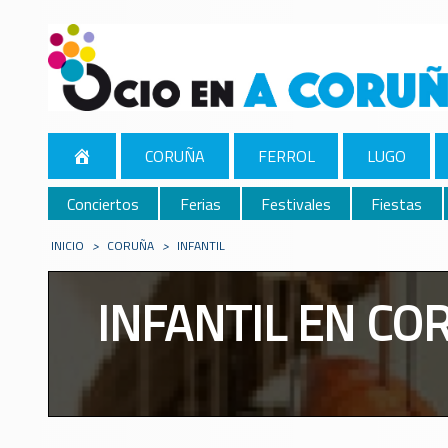
CORUÑA
FERROL
LUGO
Conciertos
Ferias
Festivales
Fiestas
INICIO
>
CORUÑA
>
INFANTIL
INFANTIL EN CO