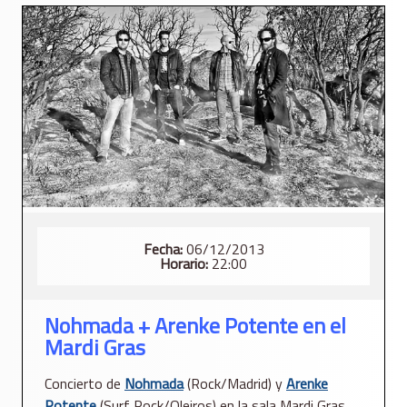
Fecha:
06/12/2013
Horario:
22:00
Nohmada + Arenke Potente en el
Mardi Gras
Concierto de
Nohmada
(Rock/Madrid) y
Arenke
Potente
(Surf Rock/Oleiros) en la sala Mardi Gras.