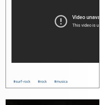
surf-rock
rock
musica