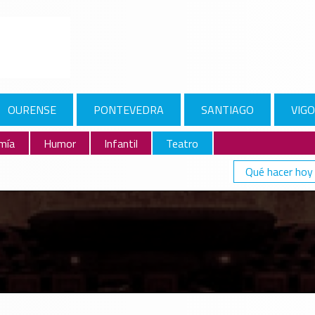
OURENSE
PONTEVEDRA
SANTIAGO
VIGO
mía
Humor
Infantil
Teatro
Qué hacer hoy