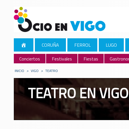
CORUÑA
FERROL
LUGO
Conciertos
Festivales
Fiestas
Gastrono
INICIO
>
VIGO
>
TEATRO
TEATRO EN VIGO