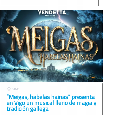
VIGO
“Meigas, habelas hainas” presenta
en Vigo un musical lleno de magia y
tradición gallega