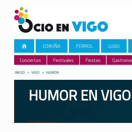
CORUÑA
FERROL
LUGO
Conciertos
Festivales
Fiestas
Gastrono
INICIO
>
VIGO
>
HUMOR
HUMOR EN VIGO