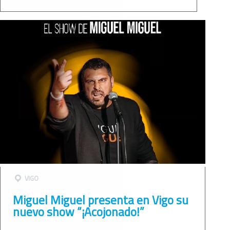
VIGO
Miguel Miguel presenta en Vigo su
nuevo show “¡Acojonado!”