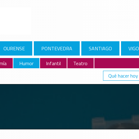
OURENSE
PONTEVEDRA
SANTIAGO
VIGO
mía
Humor
Infantil
Teatro
Qué hacer hoy