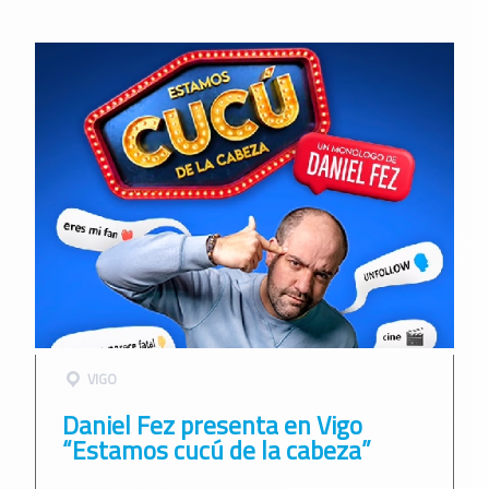
VIGO
Daniel Fez presenta en Vigo
“Estamos cucú de la cabeza”