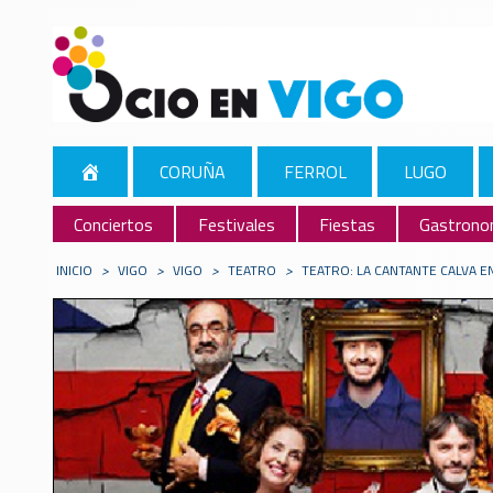
CORUÑA
FERROL
LUGO
Conciertos
Festivales
Fiestas
Gastrono
INICIO
>
VIGO
>
VIGO
>
TEATRO
>
TEATRO: LA CANTANTE CALVA E