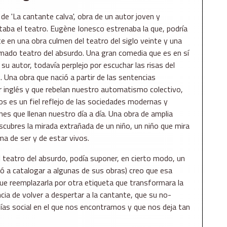
e 'La cantante calva', obra de un autor joven y
taba el teatro. Eugène Ionesco estrenaba la que, podría
e en una obra culmen del teatro del siglo veinte y una
amado teatro del absurdo. Una gran comedia que es en sí
 su autor, todavía perplejo por escuchar las risas del
. Una obra que nació a partir de las sentencias
r inglés y que rebelan nuestro automatismo colectivo,
os es un fiel reflejo de las sociedades modernas y
es que llenan nuestro día a día. Una obra de amplia
scubres la mirada extrañada de un niño, un niño que mira
ma de ser y de estar vivos.
l teatro del absurdo, podía suponer, en cierto modo, un
egó a catalogar a algunas de sus obras) creo que esa
ue reemplazarla por otra etiqueta que transformara la
cia de volver a despertar a la cantante, que su no-
tías social en el que nos encontramos y que nos deja tan