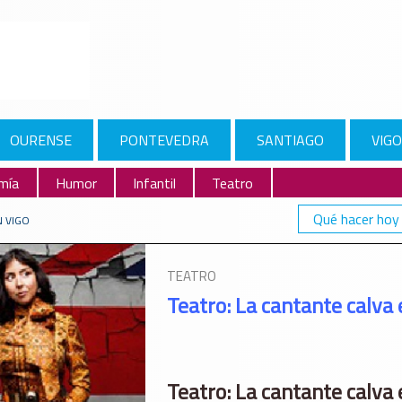
OURENSE
PONTEVEDRA
SANTIAGO
VIGO
mía
Humor
Infantil
Teatro
Qué hacer hoy
N VIGO
TEATRO
Teatro: La cantante calva 
Teatro: La cantante calva 