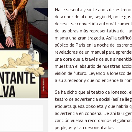
Hace sesenta y siete años del estreno d
desconocido al que, según él, no le gus
decirse, se convertiría automáticament
de las obras más representativa del ll
misma una gran tragedia. Así la calificó
público de París en la noche del estreno
reveladoras de un manual para aprende
una obra que a través de sus sinsentid
muestran el absurdo de nuestras accion
visión de futuro. Leyendo a Ionesco de
a su alrededor y que no entiende la for
Se ha dicho que el teatro de Ionesco, e
teatro de advertencia social (así se ll
etiqueta queda obsoleta y que habría q
advertencia en condena. De ahí la urgen
canción vuelva a recordarnos el galima
perplejos y tan desorientados.