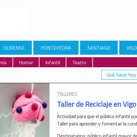
OURENSE
PONTEVEDRA
SANTIAGO
VIGO
mía
Humor
Infantil
Teatro
Qué hacer hoy
O
TALLERES
Taller de Reciclaje en Vigo
Actividad para que el público infantil p
Taller para aprender y fomentar la con
Destinatarios: público infantil mayor d