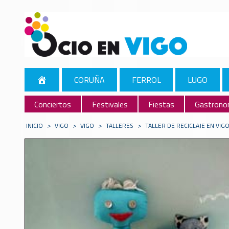
CORUÑA
FERROL
LUGO
Conciertos
Festivales
Fiestas
Gastrono
INICIO
>
VIGO
>
VIGO
>
TALLERES
>
TALLER DE RECICLAJE EN VIG