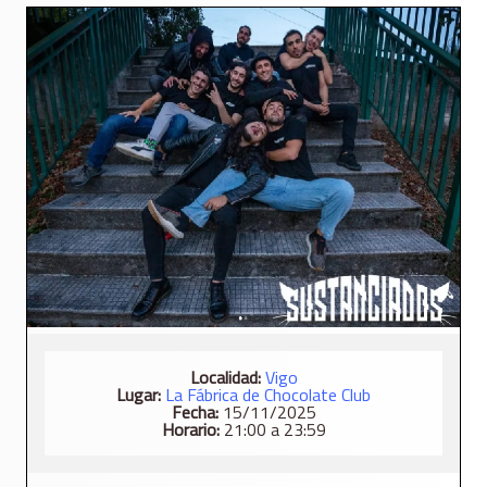
Localidad:
Vigo
Lugar:
La Fábrica de Chocolate Club
Fecha:
15/11/2025
Horario:
21:00 a 23:59