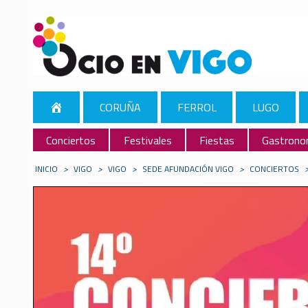
CORUÑA
FERROL
LUGO
Conciertos
Festivales
Fiestas
Gastrono
INICIO
>
VIGO
>
VIGO
>
SEDE AFUNDACIÓN VIGO
>
CONCIERTOS