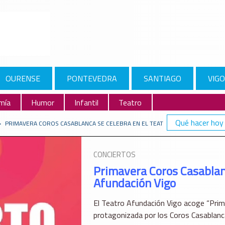
OURENSE
PONTEVEDRA
SANTIAGO
VIGO
mía
Humor
Infantil
Teatro
Qué hacer hoy
>
PRIMAVERA COROS CASABLANCA SE CELEBRA EN EL TEATRO AFUNDACIÓN VIGO
CONCIERTOS
Primavera Coros Casablanc
Afundación Vigo
El Teatro Afundación Vigo acoge “Prima
protagonizada por los Coros Casablanc