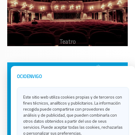
Avisos Legales
Ocio en Galicia
OCIOENVIGO
Política de Privacidad
Ocio en Coruña
Contacto
Ocio en Ferrol
Este sitio web utiliza cookies propias y de terceros con
Política de Cookies
Ocio en Lugo
fines técnicos, analíticos y publicitarios. La información
Ocio en Ourense
recogida puede compartirse con provedores de
Ocio en Pontevedra
análisis y de publicidad, que pueden combinarla con
Ocio en Santiago
otros datos obtenidos a partir del uso de seus
Ocio en Vigo
servicios. Puede aceptar todas las cookies, rechazarlas
o personalizar sus preferencias.
Blog