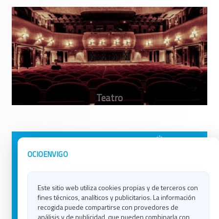
Avisos Legales
Ocio en Galicia
OCIOENVIGO
Política de Privacidad
Ocio en Coruña
Contacto
Ocio en Ferrol
Este sitio web utiliza cookies propias y de terceros con
Política de Cookies
Ocio en Lugo
fines técnicos, analíticos y publicitarios. La información
Ocio en Ourense
recogida puede compartirse con provedores de
Ocio en Pontevedra
análisis y de publicidad, que pueden combinarla con