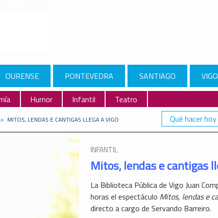
OURENSE
PONTEVEDRA
SANTIAGO
VIGO
mía
Humor
Infantil
Teatro
Qué hacer hoy
>
MITOS, LENDAS E CANTIGAS LLEGA A VIGO
INFANTIL
Mitos, lendas e cantigas l
La
Biblioteca Pública de Vigo Juan Com
horas el espectáculo
Mitos, lendas e c
directo a cargo de
Servando Barreiro
.