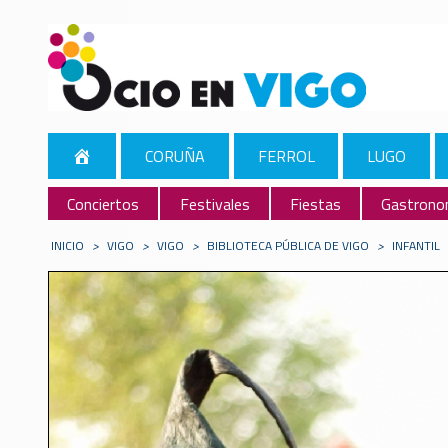
CORUÑA
FERROL
LUGO
Conciertos
Festivales
Fiestas
Gastrono
INICIO
>
VIGO
>
VIGO
>
BIBLIOTECA PÚBLICA DE VIGO
>
INFANTIL