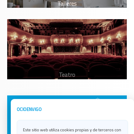
Avisos Legales
Ocio en Galicia
OCIOENVIGO
Política de Privacidad
Ocio en Coruña
Contacto
Ocio en Ferrol
Este sitio web utiliza cookies propias y de terceros con
Política de Cookies
Ocio en Lugo