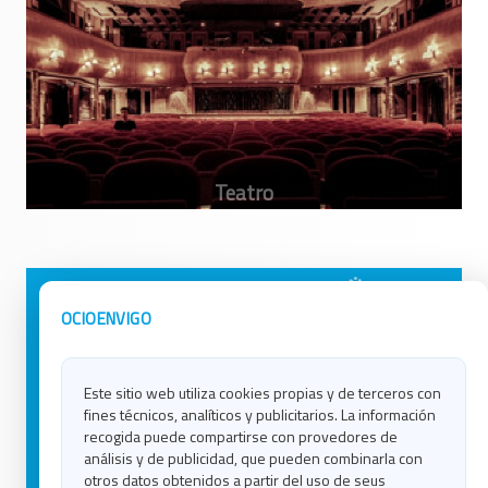
Avisos Legales
Ocio en Galicia
OCIOENVIGO
Política de Privacidad
Ocio en Coruña
Contacto
Ocio en Ferrol
Este sitio web utiliza cookies propias y de terceros con
Política de Cookies
Ocio en Lugo
fines técnicos, analíticos y publicitarios. La información
Ocio en Ourense
recogida puede compartirse con provedores de
Ocio en Pontevedra
análisis y de publicidad, que pueden combinarla con
Ocio en Santiago
otros datos obtenidos a partir del uso de seus