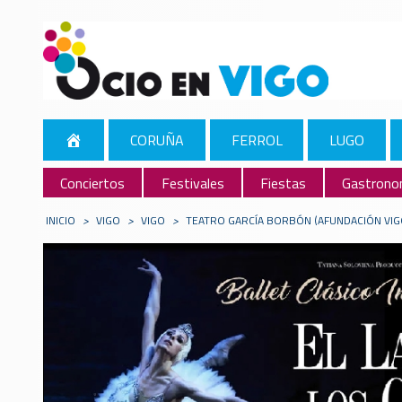
CORUÑA
FERROL
LUGO
Conciertos
Festivales
Fiestas
Gastrono
INICIO
>
VIGO
>
VIGO
>
TEATRO GARCÍA BORBÓN (AFUNDACIÓN VIG