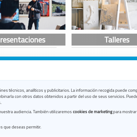
n Galicia
n Coruña
n Ferrol
fines técnicos, analíticos y publicitarios. La información recogida puede com
n Lugo
binarla con otros datos obtenidos a partir del uso de seus servicios. Pued
en Ourense
.
en Pontevedra
nuestra audiencia. También utilizaremos
cookies de marketing
para mostrar
n Santiago
n Vigo
es que deseas permitir.