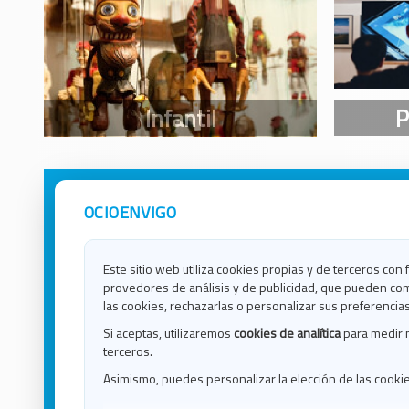
OCIOENVIGO
Avisos Legales
Ocio e
Política de Privacidad
Ocio e
Contacto
Ocio e
Este sitio web utiliza cookies propias y de terceros con 
Política de Cookies
Ocio e
provedores de análisis y de publicidad, que pueden com
Ocio 
las cookies, rechazarlas o personalizar sus preferencias
Ocio 
Si aceptas, utilizaremos
cookies de analítica
para medir 
Ocio e
terceros.
Ocio e
Asimismo, puedes personalizar la elección de las cooki
Blog