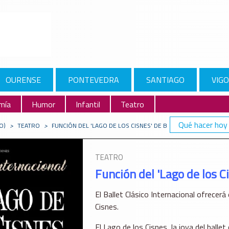
OURENSE
PONTEVEDRA
SANTIAGO
VIGO
mía
Humor
Infantil
Teatro
Qué hacer hoy
O)
>
TEATRO
>
FUNCIÓN DEL 'LAGO DE LOS CISNES' DE BALLET CLÁSICO INTE
TEATRO
Función del 'Lago de los C
El Ballet Clásico Internacional ofrecerá
Cisnes.
El Lago de los Cisnes, la joya del balle