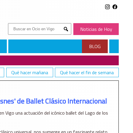
Buscar:
Noticias de Hoy
Submit
BLOG
Qué hacer mañana
Qué hacer el fin de semana
RNACIONAL
isnes' de Ballet Clásico Internacional
 en Vigo una actuación del icónico ballet del Lago de los
t clásico universal, nos sumerge en un fascinante relato