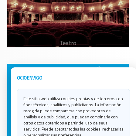
Avisos Legales
Ocio en Galicia
OCIOENVIGO
Política de Privacidad
Ocio en Coruña
Contacto
Ocio en Ferrol
Este sitio web utiliza cookies propias y de terceros con
Política de Cookies
Ocio en Lugo
fines técnicos, analíticos y publicitarios. La información
Ocio en Ourense
recogida puede compartirse con provedores de
Ocio en Pontevedra
análisis y de publicidad, que pueden combinarla con
Ocio en Santiago
otros datos obtenidos a partir del uso de seus
Ocio en Vigo
servicios. Puede aceptar todas las cookies, rechazarlas
o personalizar sus preferencias.
Blog