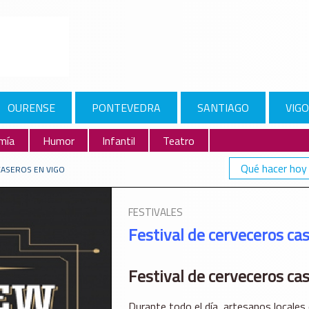
OURENSE
PONTEVEDRA
SANTIAGO
VIGO
mía
Humor
Infantil
Teatro
Qué hacer hoy
CASEROS EN VIGO
FESTIVALES
Festival de cerveceros ca
Festival de cerveceros ca
Durante todo el día, artesanos locales