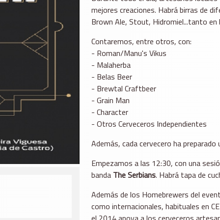
mejores creaciones. Habrá birras de di
Brown Ale, Stout, Hidromiel...tanto en 
Contaremos, entre otros, con:
- Roman/Manu's Vikus
- Malaherba
- Belas Beer
- Brewtal Craftbeer
- Grain Man
- Character
- Otros Cerveceros Independientes
Además, cada cervecero ha preparado u
Empezamos a las 12:30, con una sesión
banda
The Serbians
. Habrá tapa de cuc
Además de los Homebrewers del evento
como internacionales, habituales en CE
el 2014 apoya a los cerveceros artesan