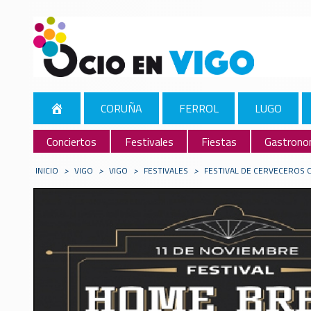
CORUÑA
FERROL
LUGO
Conciertos
Festivales
Fiestas
Gastrono
INICIO
>
VIGO
>
VIGO
>
FESTIVALES
>
FESTIVAL DE CERVECEROS 