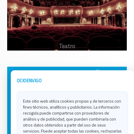
Avisos Legales
Ocio en Galicia
OCIOENVIGO
Política de Privacidad
Ocio en Coruña
Contacto
Ocio en Ferrol
Este sitio web utiliza cookies propias y de terceros con
Política de Cookies
Ocio en Lugo
fines técnicos, analíticos y publicitarios. La información
Ocio en Ourense
recogida puede compartirse con provedores de
Ocio en Pontevedra
análisis y de publicidad, que pueden combinarla con
Ocio en Santiago
otros datos obtenidos a partir del uso de seus
Ocio en Vigo
servicios. Puede aceptar todas las cookies, rechazarlas