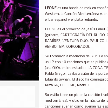
LEONE
es una banda de rock en español, 
Western, la Canción Mediterránea y, en 
el bar español y el plato redondo.
LEONE es el proyecto de Jesús Canet (
(guitarra, CARTOGRAFÍA DEL RUIDO, C
RAMÍREZ, VENTURA DUO, PAUL COLLINS
VERBOTEM, CORCOBADO).
Se formaron a mediados del 2013 y e
un LP con 10 canciones que se public
(aka OJO), en los estudios LA ZONA
Pablo Gregor. La ilustración de la porta
Eduardo Jiwnani. El disco ha consegui
Ruta 66, EFE EME, Radio 3…
Su estilo tiene un pie en la canción tra
mediterránea), y otro en la música de r
canciones suenan como suenan las espue