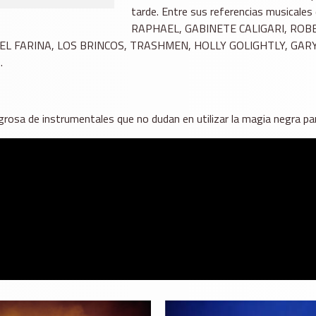
tarde. Entre sus referencias musica
RAPHAEL, GABINETE CALIGARI, ROB
EL FARINA, LOS BRINCOS, TRASHMEN, HOLLY GOLIGHTLY, GA
…
osa de instrumentales que no dudan en utilizar la magia negra par