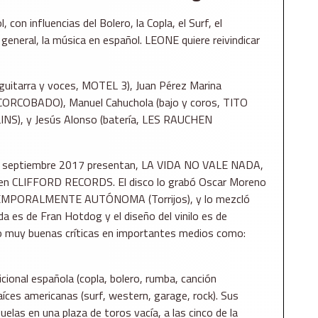
con influencias del Bolero, la Copla, el Surf, el
general, la música en español. LEONE quiere reivindicar
guitarra y voces, MOTEL 3), Juan Pérez Marina
ORCOBADO), Manuel Cahuchola (bajo y coros, TITO
), y Jesús Alonso (batería, LES RAUCHEN
n septiembre 2017 presentan, LA VIDA NO VALE NADA,
a en CLIFFORD RECORDS. El disco lo grabó Oscar Moreno
 TEMPORALMENTE AUTÓNOMA (Torrijos), y lo mezcló
da es de Fran Hotdog y el diseño del vinilo es de
do muy buenas críticas en importantes medios como:
dicional española (copla, bolero, rumba, canción
aíces americanas (surf, western, garage, rock). Sus
las en una plaza de toros vacía, a las cinco de la