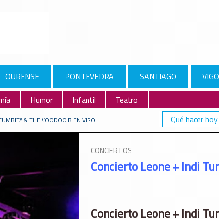
OURENSE
PONTEVEDRA
SANTIAGO
VIGO
mía
Humor
Infantil
Teatro
Qué hacer hoy
 TUMBITA & THE VOODOO B EN VIGO
CONCIERTOS
Concierto Leone + Indi Tu
Concierto Leone + Indi Tu