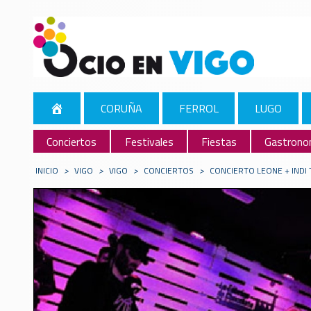
CORUÑA
FERROL
LUGO
Conciertos
Festivales
Fiestas
Gastrono
INICIO
>
VIGO
>
VIGO
>
CONCIERTOS
>
CONCIERTO LEONE + INDI