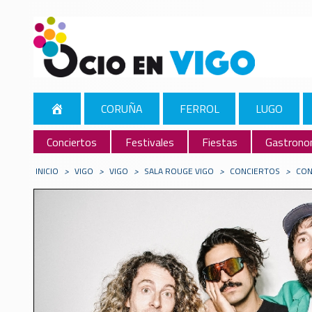
CORUÑA
FERROL
LUGO
Conciertos
Festivales
Fiestas
Gastrono
INICIO
>
VIGO
>
VIGO
>
SALA ROUGE VIGO
>
CONCIERTOS
>
CON