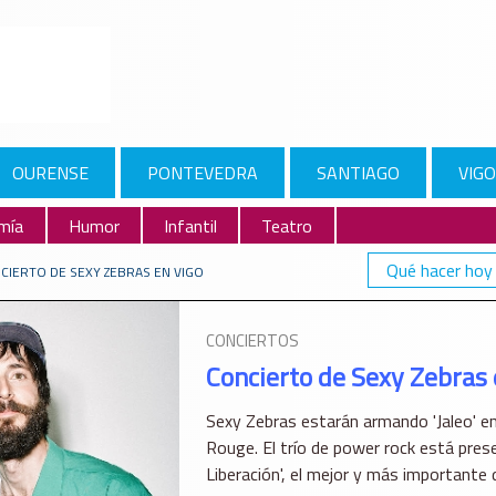
OURENSE
PONTEVEDRA
SANTIAGO
VIGO
mía
Humor
Infantil
Teatro
Qué hacer hoy
CIERTO DE SEXY ZEBRAS EN VIGO
CONCIERTOS
Concierto de Sexy Zebras 
Sexy Zebras estarán armando 'Jaleo' en
Rouge. El trío de power rock está pres
Liberación', el mejor y más importante d