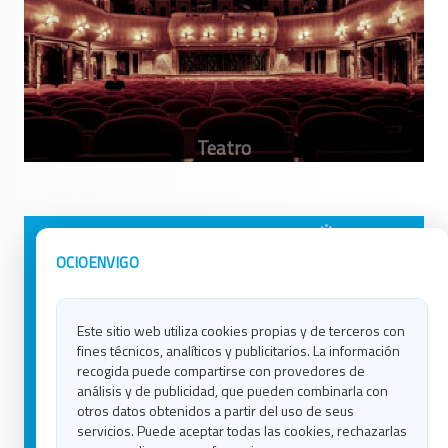
Avisos Legales
Ocio en Galicia
OCIOENVIGO
Política de Privacidad
Ocio en Coruña
Contacto
Ocio en Ferrol
Este sitio web utiliza cookies propias y de terceros con
Política de Cookies
Ocio en Lugo
fines técnicos, analíticos y publicitarios. La información
Ocio en Ourense
recogida puede compartirse con provedores de
Ocio en Pontevedra
análisis y de publicidad, que pueden combinarla con
Ocio en Santiago
otros datos obtenidos a partir del uso de seus
Ocio en Vigo
servicios. Puede aceptar todas las cookies, rechazarlas