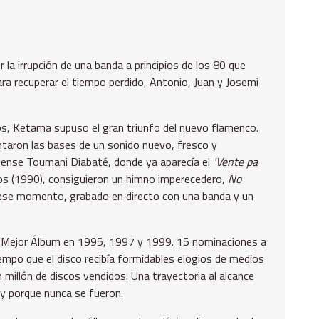
la irrupción de una banda a principios de los 80 que
ara recuperar el tiempo perdido, Antonio, Juan y Josemi
dos, Ketama supuso el gran triunfo del nuevo flamenco.
taron las bases de un sonido nuevo, fresco y
aliense Toumani Diabaté, donde ya aparecía el
‘Vente pa
pos (1990), consiguieron un himno imperecedero,
No
 ese momento, grabado en directo con una banda y un
s al Mejor Álbum en 1995, 1997 y 1999. 15 nominaciones a
empo que el disco recibía formidables elogios de medios
illón de discos vendidos. Una trayectoria al alcance
 y porque nunca se fueron.