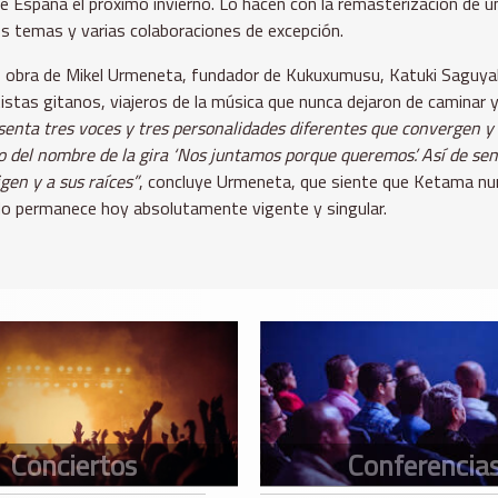
e España el próximo invierno. Lo hacen con la remasterización de u
vos temas y varias colaboraciones de excepción.
bra de Mikel Urmeneta, fundador de Kukuxumusu, Katuki Saguyaki 
tas gitanos, viajeros de la música que nunca dejaron de caminar y a
esenta tres voces y tres personalidades diferentes que convergen 
el nombre de la gira ‘Nos juntamos porque queremos’. Así de senci
gen y a sus raíces”
, concluye Urmeneta, que siente que Ketama nun
do permanece hoy absolutamente vigente y singular.