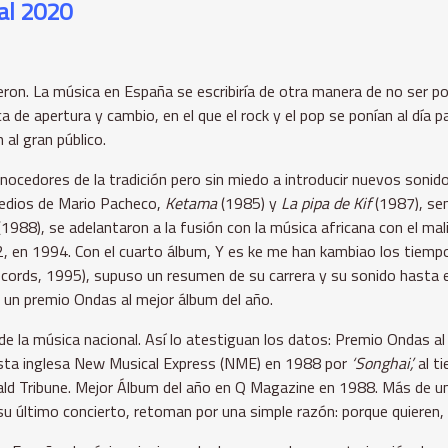
al 2020
ron. La música en España se escribiría de otra manera de no ser por 
de apertura y cambio, en el que el rock y el pop se ponían al día p
 al gran público.
nocedores de la tradición pero sin miedo a introducir nuevos soni
Medios de Mario Pacheco,
Ketama
(1985) y
La pipa de Kif
(1987), sen
1988), se adelantaron a la fusión con la música africana con el m
2, en 1994. Con el cuarto álbum, Y es ke me han kambiao los tiem
cords, 1995), supuso un resumen de su carrera y su sonido hasta
ó un premio Ondas al mejor álbum del año.
o, de la música nacional. Así lo atestiguan los datos: Premio Onda
vista inglesa New Musical Express (NME) en 1988 por
‘Songhai’,
al ti
d Tribune. Mejor Álbum del año en Q Magazine en 1988. Más de un m
 último concierto, retoman por una simple razón: porque quieren,