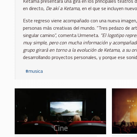
Ketama presentará una gira en los principales teatros d
en directo,
De akí a Ketama
, en el que se incluyen nue
Este regreso viene acompañado con una nueva imagen, o
personas más creativas del mundo. “Tres pedazo de artis
singular camino”, comenta Urmeneta.
“El logotipo repr
muy simple, pero con mucha información y acompañado d
grupo girará en torno a la evolución de Ketama, a su ori
desarrollando proyectos personales, y porque ese soni
musica