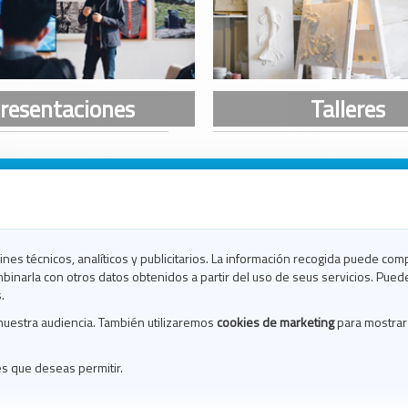
n Galicia
n Coruña
n Ferrol
fines técnicos, analíticos y publicitarios. La información recogida puede com
n Lugo
binarla con otros datos obtenidos a partir del uso de seus servicios. Pued
en Ourense
.
en Pontevedra
nuestra audiencia. También utilizaremos
cookies de marketing
para mostrar
n Santiago
n Vigo
es que deseas permitir.