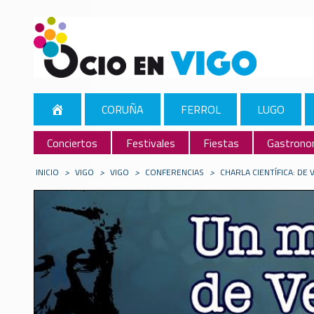
CORUÑA
FERROL
LUGO
Conciertos
Festivales
Fiestas
Gastrono
INICIO
>
VIGO
>
VIGO
>
CONFERENCIAS
>
CHARLA CIENTÍFICA: DE 