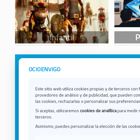
OCIOENVIGO
Avisos Legales
Ocio e
Política de Privacidad
Ocio e
Contacto
Ocio e
Este sitio web utiliza cookies propias y de terceros con 
Política de Cookies
Ocio e
provedores de análisis y de publicidad, que pueden com
Ocio 
las cookies, rechazarlas o personalizar sus preferencias
Ocio 
Si aceptas, utilizaremos
cookies de analítica
para medir 
Ocio e
terceros.
Ocio e
Asimismo, puedes personalizar la elección de las cooki
Blog