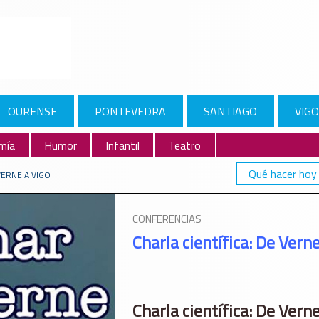
OURENSE
PONTEVEDRA
SANTIAGO
VIGO
mía
Humor
Infantil
Teatro
Qué hacer hoy
VERNE A VIGO
CONFERENCIAS
Charla científica: De Verne
Charla científica: De Verne