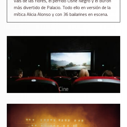
vals de las flores, el pérfido Cisne Negro y el Bufón
más divertido de Palacio. Todo ello en versión de la
mítica Alicia Alonso y con 36 bailarines en escena.