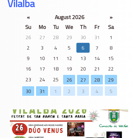
Vilalba
«
August 2026
»
Su
Mo
Tu
We
Th
Fr
Sa
26
27
28
29
30
31
1
2
3
4
5
6
7
8
9
10
11
12
13
14
15
16
17
18
19
20
21
22
23
24
25
26
27
28
29
30
31
1
2
3
4
5