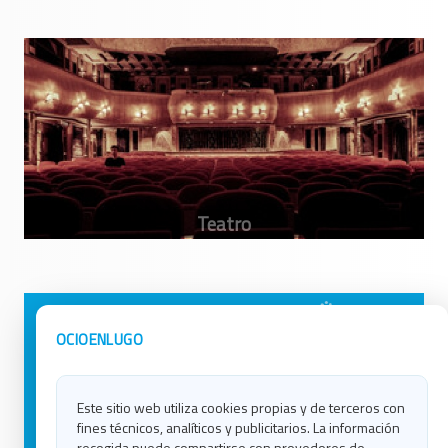
Avisos Legales
Ocio en Galicia
OCIOENLUGO
Política de Privacidad
Ocio en Coruña
Contacto
Ocio en Ferrol
Este sitio web utiliza cookies propias y de terceros con
Política de Cookies
Ocio en Lugo
fines técnicos, analíticos y publicitarios. La información
Ocio en Ourense
recogida puede compartirse con provedores de