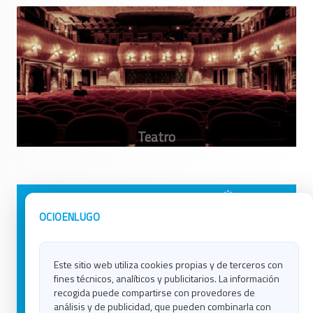
Avisos Legales
Ocio en Galicia
OCIOENLUGO
Política de Privacidad
Ocio en Coruña
Contacto
Ocio en Ferrol
Este sitio web utiliza cookies propias y de terceros con
Política de Cookies
Ocio en Lugo
fines técnicos, analíticos y publicitarios. La información
Ocio en Ourense
recogida puede compartirse con provedores de
Ocio en Pontevedra
análisis y de publicidad, que pueden combinarla con