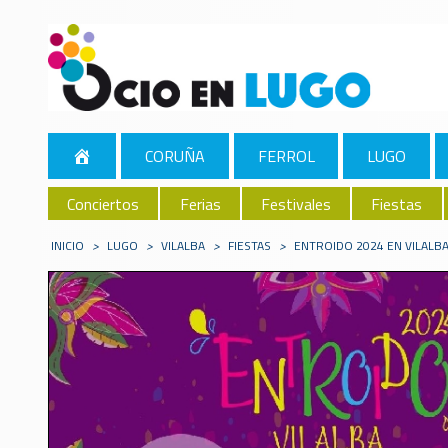
CORUÑA
FERROL
LUGO
Conciertos
Ferias
Festivales
Fiestas
INICIO
>
LUGO
>
VILALBA
>
FIESTAS
>
ENTROIDO 2024 EN VILALB