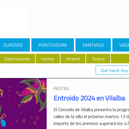
OURENSE
PONTEVEDRA
SANTIAGO
VIGO
Gastronomía
Humor
Infantil
Teatro
Qué hacer hoy
A
FIESTAS
Entroido 2024 en Vilalba
El Concello de Vilalba presenta la progr
calles de la villa el próximo martes 13 d
importe de los premios superará los 4.