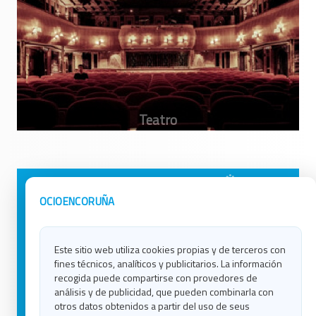
Avisos Legales
Ocio en Galicia
OCIOENCORUÑA
Política de Privacidad
Ocio en Coruña
Contacto
Ocio en Ferrol
Este sitio web utiliza cookies propias y de terceros con
Política de Cookies
Ocio en Lugo
fines técnicos, analíticos y publicitarios. La información
Ocio en Ourense
recogida puede compartirse con provedores de
Ocio en Pontevedra
análisis y de publicidad, que pueden combinarla con
Ocio en Santiago
otros datos obtenidos a partir del uso de seus