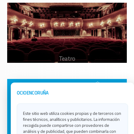
Avisos Legales
Ocio en Galicia
OCIOENCORUÑA
Política de Privacidad
Ocio en Coruña
Contacto
Ocio en Ferrol
Este sitio web utiliza cookies propias y de terceros con
Política de Cookies
Ocio en Lugo
fines técnicos, analíticos y publicitarios. La información
Ocio en Ourense
recogida puede compartirse con provedores de
Ocio en Pontevedra
análisis y de publicidad, que pueden combinarla con