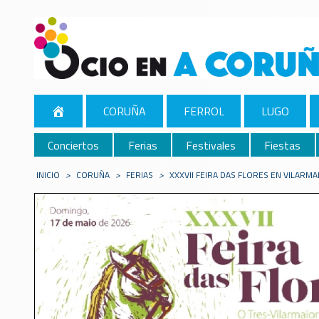
CORUÑA
FERROL
LUGO
Conciertos
Ferias
Festivales
Fiestas
INICIO
>
CORUÑA
>
FERIAS
>
XXXVII FEIRA DAS FLORES EN VILARMA