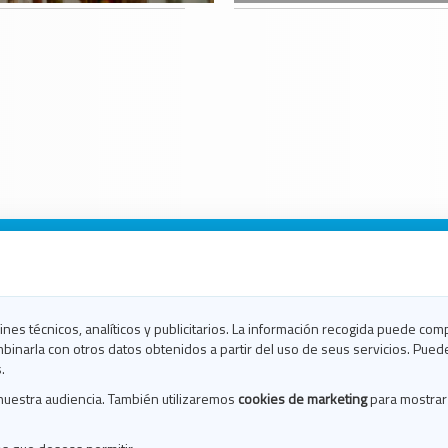
n Galicia
n Coruña
n Ferrol
fines técnicos, analíticos y publicitarios. La información recogida puede com
n Lugo
binarla con otros datos obtenidos a partir del uso de seus servicios. Pued
en Ourense
.
en Pontevedra
nuestra audiencia. También utilizaremos
cookies de marketing
para mostrar
n Santiago
n Vigo