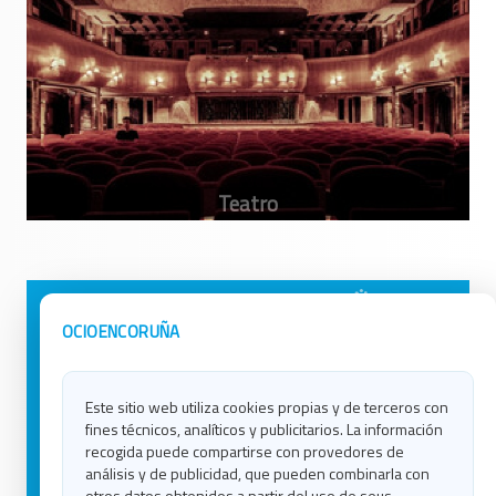
Avisos Legales
Ocio en Galicia
OCIOENCORUÑA
Política de Privacidad
Ocio en Coruña
Contacto
Ocio en Ferrol
Este sitio web utiliza cookies propias y de terceros con
Política de Cookies
Ocio en Lugo
fines técnicos, analíticos y publicitarios. La información
Ocio en Ourense
recogida puede compartirse con provedores de
Ocio en Pontevedra
análisis y de publicidad, que pueden combinarla con
Ocio en Santiago
otros datos obtenidos a partir del uso de seus