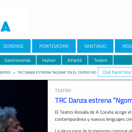
OURENSE
PONTEVEDRA
SANTIAGO
VIGO
Gastronomía
Humor
Infantil
Teatro
Qué hacer hoy
EATRO
>
TRC DANZA ESTRENA “NGOMA” EN EL TEATRO ROSALÍA DE A CORUÑA
TEATRO
TRC Danza estrena “Ngoma
El Teatro Rosalía de A Coruña acoge e
contemporánea y nuevos lenguajes crea
La pieza nace de la memoria corporal af