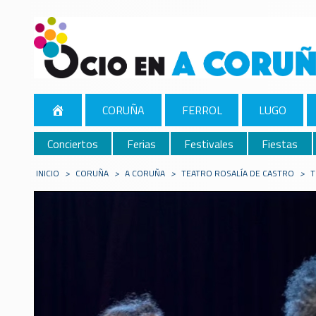
CORUÑA
FERROL
LUGO
Conciertos
Ferias
Festivales
Fiestas
INICIO
>
CORUÑA
>
A CORUÑA
>
TEATRO ROSALÍA DE CASTRO
>
T