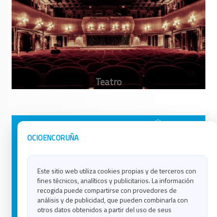
Avisos Legales
Ocio en Galicia
OCIOENCORUÑA
Política de Privacidad
Ocio en Coruña
Contacto
Ocio en Ferrol
Este sitio web utiliza cookies propias y de terceros con
Política de Cookies
Ocio en Lugo
fines técnicos, analíticos y publicitarios. La información
Ocio en Ourense
recogida puede compartirse con provedores de
Ocio en Pontevedra
análisis y de publicidad, que pueden combinarla con
Ocio en Santiago
otros datos obtenidos a partir del uso de seus