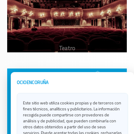
Avisos Legales
Ocio en Galicia
OCIOENCORUÑA
Política de Privacidad
Ocio en Coruña
Contacto
Ocio en Ferrol
Este sitio web utiliza cookies propias y de terceros con
Política de Cookies
Ocio en Lugo
fines técnicos, analíticos y publicitarios. La información
Ocio en Ourense
recogida puede compartirse con provedores de
Ocio en Pontevedra
análisis y de publicidad, que pueden combinarla con
Ocio en Santiago
otros datos obtenidos a partir del uso de seus
Ocio en Vigo
servicios. Puede aceptar todas las cookies, rechazarlas