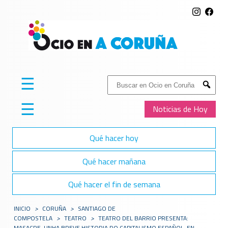
☰
Buscar:
Submit
☰
Noticias de Hoy
Qué hacer hoy
Qué hacer mañana
Qué hacer el fin de semana
INICIO
>
CORUÑA
>
SANTIAGO DE
COMPOSTELA
>
TEATRO
>
TEATRO DEL BARRIO PRESENTA:
MASACRE. UNHA BREVE HISTORIA DO CAPITALISMO ESPAÑOL, EN