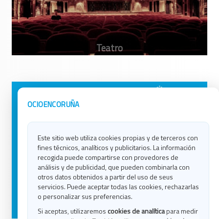
Avisos Legales
Ocio en Galicia
OCIOENCORUÑA
Política de Privacidad
Ocio en Coruña
Contacto
Ocio en Ferrol
Este sitio web utiliza cookies propias y de terceros con
Política de Cookies
Ocio en Lugo
fines técnicos, analíticos y publicitarios. La información
Ocio en Ourense
recogida puede compartirse con provedores de
Ocio en Pontevedra
análisis y de publicidad, que pueden combinarla con
Ocio en Santiago
otros datos obtenidos a partir del uso de seus
Ocio en Vigo
servicios. Puede aceptar todas las cookies, rechazarlas
o personalizar sus preferencias.
Blog
Si aceptas, utilizaremos
cookies de analítica
para medir