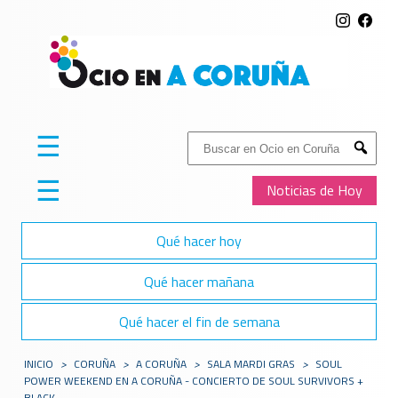
☰
Buscar:
Submit
☰
Noticias de Hoy
Qué hacer hoy
Qué hacer mañana
Qué hacer el fin de semana
INICIO
>
CORUÑA
>
A CORUÑA
>
SALA MARDI GRAS
>
SOUL
POWER WEEKEND EN A CORUÑA - CONCIERTO DE SOUL SURVIVORS +
BLACK