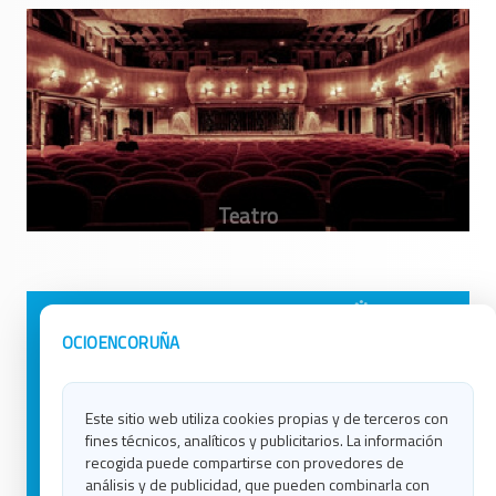
Avisos Legales
Ocio en Galicia
OCIOENCORUÑA
Política de Privacidad
Ocio en Coruña
Contacto
Ocio en Ferrol
Este sitio web utiliza cookies propias y de terceros con
Política de Cookies
Ocio en Lugo
fines técnicos, analíticos y publicitarios. La información
Ocio en Ourense
recogida puede compartirse con provedores de
Ocio en Pontevedra
análisis y de publicidad, que pueden combinarla con