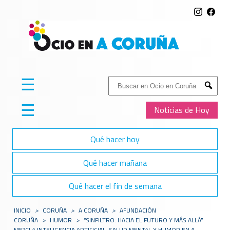
☰
Buscar:
Submit
☰
Noticias de Hoy
Qué hacer hoy
Qué hacer mañana
Qué hacer el fin de semana
INICIO
>
CORUÑA
>
A CORUÑA
>
AFUNDACIÓN
CORUÑA
>
HUMOR
>
“SINFILTRO: HACIA EL FUTURO Y MÁS ALLÁ”
MEZCLA INTELIGENCIA ARTIFICIAL, SALUD MENTAL Y HUMOR EN A