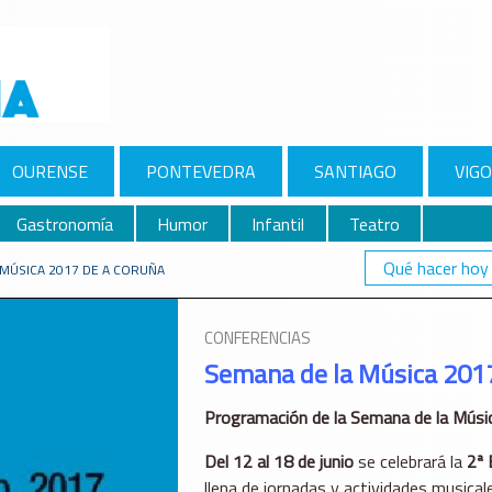
OURENSE
PONTEVEDRA
SANTIAGO
VIGO
Gastronomía
Humor
Infantil
Teatro
Qué hacer hoy
 MÚSICA 2017 DE A CORUÑA
CONFERENCIAS
Semana de la Música 201
Programación de la Semana de la Músi
Del 12 al 18 de junio
se celebrará la
2ª 
llena de jornadas y actividades musicale