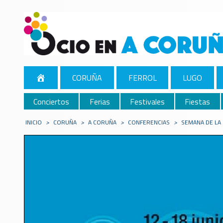
CORUÑA
FERROL
LUGO
Conciertos
Ferias
Festivales
Fiestas
INICIO
>
CORUÑA
>
A CORUÑA
>
CONFERENCIAS
>
SEMANA DE LA